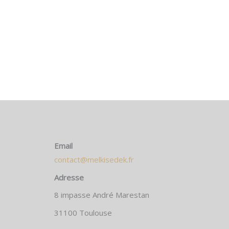
Email
contact@melkisedek.fr
Adresse
8 impasse André Marestan
31100 Toulouse