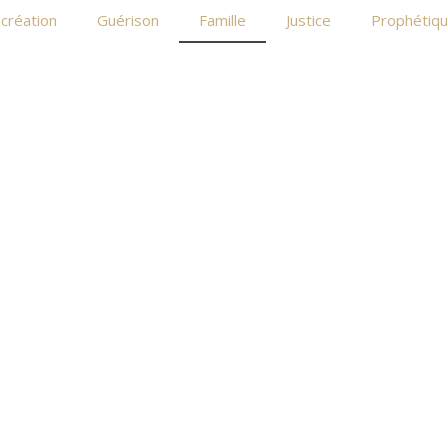
 création
Guérison
Famille
Justice
Prophétiq