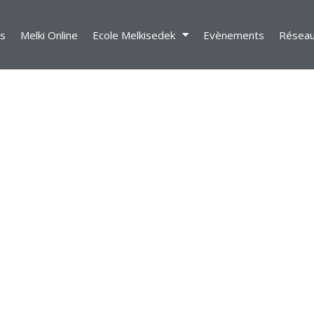
s
Melki Online
Ecole Melkisedek
Evènements
Résea